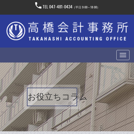
phone
TEL
047-481-0434
（平日 9:00～18:00）
Toggl
navig
お役立ちコラム